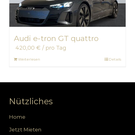
Audi e-tron GT quattro
420,00
€
/ pro Tag
Weiterlesen
Details
Nützliches
Home
Jetzt Mieten