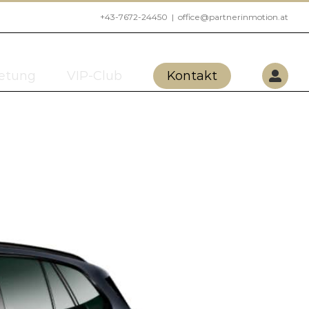
+43-7672-24450
|
office@partnerinmotion.at
etung
VIP-Club
Kontakt