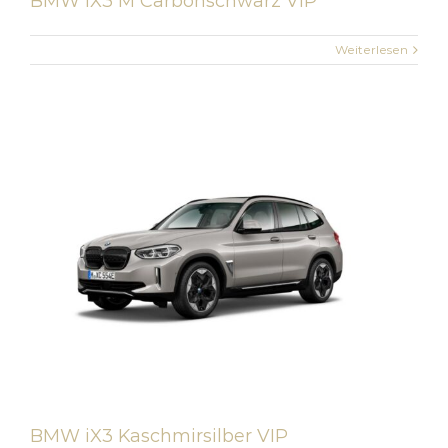
BMW iX3 M Carbonschwarz VIP
Weiterlesen
BMW iX3 Kaschmirsilber VIP