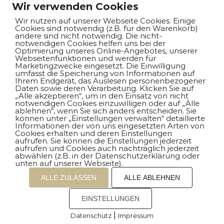
Wir verwenden Cookies
Kontakt
Wir nutzen auf unserer Webseite Cookies. Einige
Cookies sind notwendig (z.B. für den Warenkorb)
andere sind nicht notwendig. Die nicht-
Impressum
notwendigen Cookies helfen uns bei der
Optimierung unseres Online-Angebotes, unserer
Webseitenfunktionen und werden für
Datenschutz
Marketingzwecke eingesetzt. Die Einwilligung
umfasst die Speicherung von Informationen auf
Ihrem Endgerät, das Auslesen personenbezogener
Daten sowie deren Verarbeitung. Klicken Sie auf
„Alle akzeptieren“, um in den Einsatz von nicht
notwendigen Cookies einzuwilligen oder auf „Alle
Auswahl unserer Modelle
ablehnen“, wenn Sie sich anders entscheiden. Sie
können unter „Einstellungen verwalten“ detaillierte
Informationen der von uns eingesetzten Arten von
Cookies erhalten und deren Einstellungen
BMW X5 xDrive30d
aufrufen. Sie können die Einstellungen jederzeit
aufrufen und Cookies auch nachträglich jederzeit
abwählen (z.B. in der Datenschutzerklärung oder
BMW 420d xDrive coupé
unten auf unserer Webseite).
ALLE ZULASSEN
ALLE ABLEHNEN
BMW X6 M50d
EINSTELLUNGEN
|
Datenschutz
Impressum