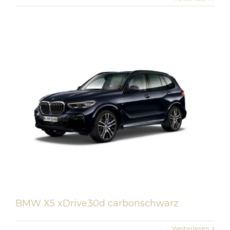
BMW X5 xDrive30d carbonschwarz
Weiterlesen