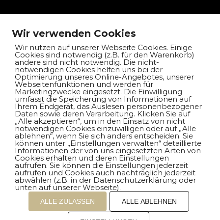
Unternehmen
Wir verwenden Cookies
Kontakt
Wir nutzen auf unserer Webseite Cookies. Einige
Cookies sind notwendig (z.B. für den Warenkorb)
andere sind nicht notwendig. Die nicht-
Impressum
notwendigen Cookies helfen uns bei der
Optimierung unseres Online-Angebotes, unserer
Webseitenfunktionen und werden für
Datenschutz
Marketingzwecke eingesetzt. Die Einwilligung
umfasst die Speicherung von Informationen auf
Ihrem Endgerät, das Auslesen personenbezogener
Daten sowie deren Verarbeitung. Klicken Sie auf
„Alle akzeptieren“, um in den Einsatz von nicht
notwendigen Cookies einzuwilligen oder auf „Alle
Auswahl unserer Modelle
ablehnen“, wenn Sie sich anders entscheiden. Sie
können unter „Einstellungen verwalten“ detaillierte
Informationen der von uns eingesetzten Arten von
Cookies erhalten und deren Einstellungen
BMW X5 xDrive30d
aufrufen. Sie können die Einstellungen jederzeit
aufrufen und Cookies auch nachträglich jederzeit
abwählen (z.B. in der Datenschutzerklärung oder
BMW 420d xDrive coupé
unten auf unserer Webseite).
ALLE ZULASSEN
ALLE ABLEHNEN
BMW X6 M50d