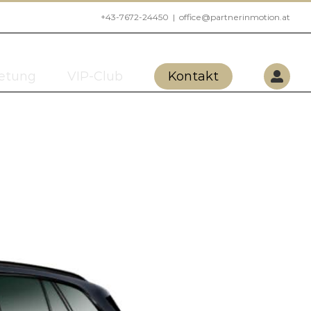
+43-7672-24450
|
office@partnerinmotion.at
etung
VIP-Club
Kontakt