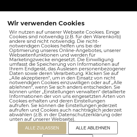
Unternehmen
Wir verwenden Cookies
Kontakt
Wir nutzen auf unserer Webseite Cookies. Einige
Cookies sind notwendig (z.B. für den Warenkorb)
andere sind nicht notwendig. Die nicht-
Impressum
notwendigen Cookies helfen uns bei der
Optimierung unseres Online-Angebotes, unserer
Webseitenfunktionen und werden für
Datenschutz
Marketingzwecke eingesetzt. Die Einwilligung
umfasst die Speicherung von Informationen auf
Ihrem Endgerät, das Auslesen personenbezogener
Daten sowie deren Verarbeitung. Klicken Sie auf
„Alle akzeptieren“, um in den Einsatz von nicht
notwendigen Cookies einzuwilligen oder auf „Alle
Auswahl unserer Modelle
ablehnen“, wenn Sie sich anders entscheiden. Sie
können unter „Einstellungen verwalten“ detaillierte
Informationen der von uns eingesetzten Arten von
Cookies erhalten und deren Einstellungen
BMW X5 xDrive30d
aufrufen. Sie können die Einstellungen jederzeit
aufrufen und Cookies auch nachträglich jederzeit
abwählen (z.B. in der Datenschutzerklärung oder
BMW 420d xDrive coupé
unten auf unserer Webseite).
ALLE ZULASSEN
ALLE ABLEHNEN
BMW X6 M50d