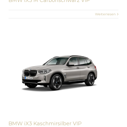
BMW iX3 M Carbonschwarz VIP
Weiterlesen
BMW iX3 Kaschmirsilber VIP