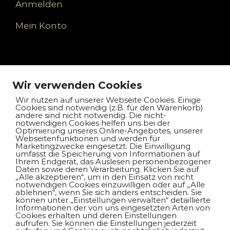
Anmelden
Mein Konto
Unternehmen
Wir verwenden Cookies
Kontakt
Wir nutzen auf unserer Webseite Cookies. Einige
Cookies sind notwendig (z.B. für den Warenkorb)
andere sind nicht notwendig. Die nicht-
Impressum
notwendigen Cookies helfen uns bei der
Optimierung unseres Online-Angebotes, unserer
Webseitenfunktionen und werden für
Datenschutz
Marketingzwecke eingesetzt. Die Einwilligung
umfasst die Speicherung von Informationen auf
Ihrem Endgerät, das Auslesen personenbezogener
Daten sowie deren Verarbeitung. Klicken Sie auf
„Alle akzeptieren“, um in den Einsatz von nicht
notwendigen Cookies einzuwilligen oder auf „Alle
Auswahl unserer Modelle
ablehnen“, wenn Sie sich anders entscheiden. Sie
können unter „Einstellungen verwalten“ detaillierte
Informationen der von uns eingesetzten Arten von
Cookies erhalten und deren Einstellungen
BMW X5 xDrive30d
aufrufen. Sie können die Einstellungen jederzeit