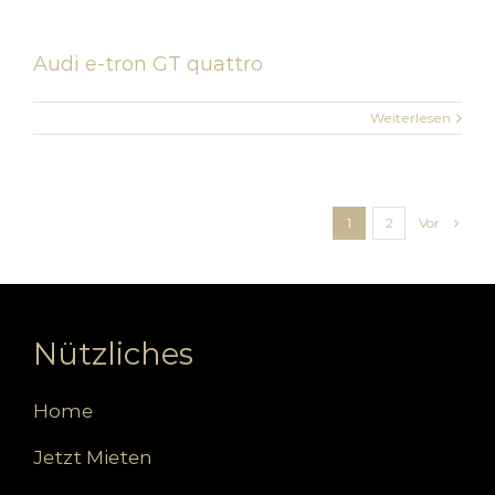
Audi e-tron GT quattro
Weiterlesen
Vor
1
2
Nützliches
Home
Jetzt Mieten