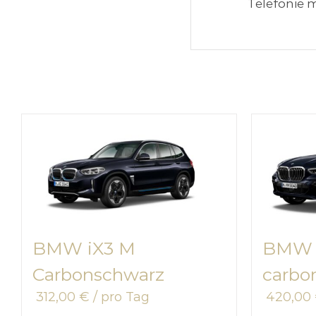
Telefonie 
BMW iX3 M
BMW X
Carbonschwarz
carbo
312,00
€
/ pro Tag
420,00