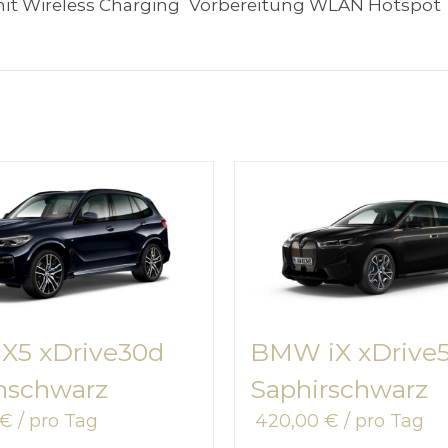
mit Wireless Charging
Vorbereitung WLAN Hotspot
5 xDrive30d
BMW iX xDrive
nschwarz
Saphirschwarz
€
/ pro Tag
420,00
€
/ pro Tag