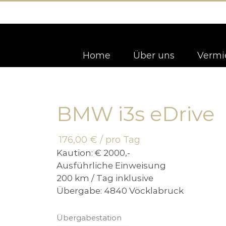
Home
Über uns
Vermi
BMW i3s eDrive
176,00
€
/ pro Tag
Kaution:
€ 2000,-
Ausführliche Einweisung
200 km / Tag inklusive
Übergabe: 4840 Vöcklabruck
Übergabestation