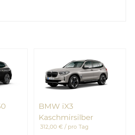
50
BMW iX3
Kaschmirsilber
312,00
€
/ pro Tag