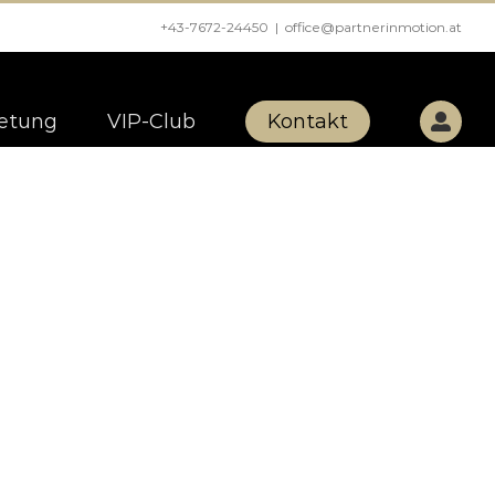
+43-7672-24450
|
office@partnerinmotion.at
etung
VIP-Club
Kontakt